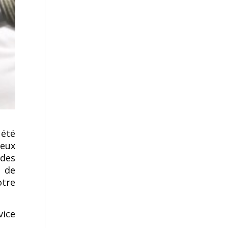
 été
eux
 des
 de
otre
vice